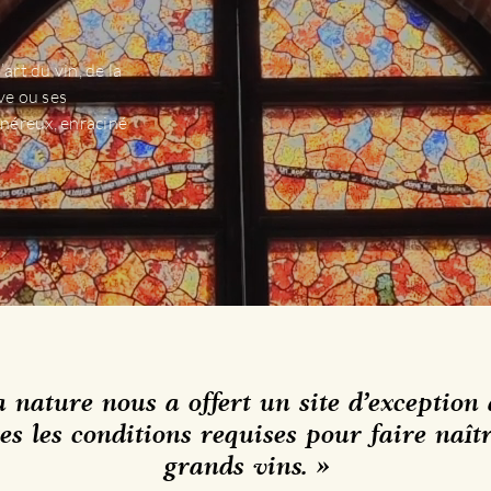
art du vin, de la
ve ou ses
énéreux, enraciné
 nature nous a offert un site d’exception
es les conditions requises pour faire naît
grands vins. »