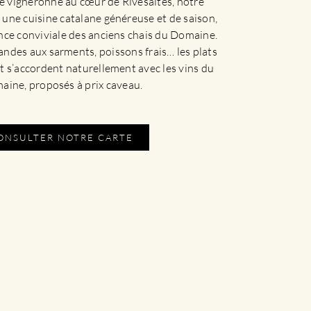
e vigneronne au cœur de Rivesaltes, notre
une cuisine catalane généreuse et de saison,
nce conviviale des anciens chais du Domaine.
iandes aux sarments, poissons frais… les plats
et s’accordent naturellement avec les vins du
ine, proposés à prix caveau.
ONSULTER NOTRE CARTE