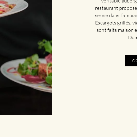
Véritable auberg
restaurant propose 
servie dans l’ambia
Escargots grillés, v
sont faits maison 
Doma
C