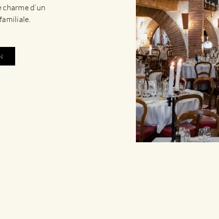
Le charme d’un
familiale.
N