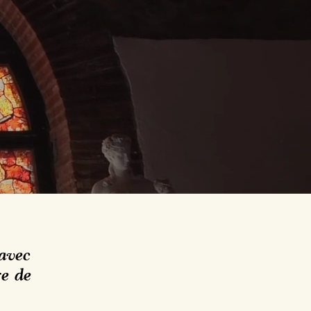
 avec
re de