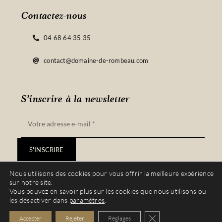
Contactez-nous
04 68 64 35 35
contact@domaine-de-rombeau.com
S’inscrire à la newsletter
S'INSCRIRE
Nous utilisons des cookies pour vous offrir la meilleure expérience
sur notre site.
Vous pouvez en savoir plus sur les cookies que nous utilisons ou
les désactiver dans
paramètres
.
© Copyright 2022 – 2023 | Site réalisé par
Vinyera
| Tous droits réservés |
Fermer la bannière de
Accepter
Rejeter
Réglages