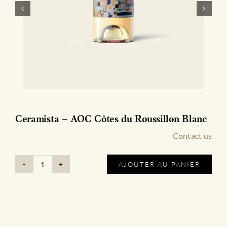
Ceramista – AOC Côtes du Roussillon
Villages Rouge
s
Contact 
AJOUTER AU PANIER
quantité
de
Ceramista
-
AOC
Côtes
du