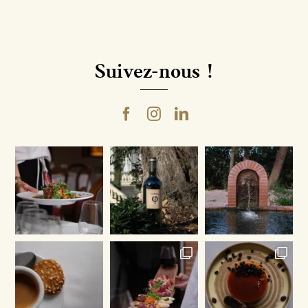
Roussillon
Villages
Rouge
Suivez-nous !