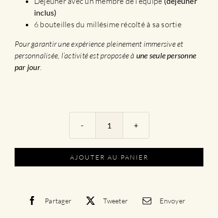
Déjeuner avec un membre de l’équipe
(déjeuner
inclus)
6 bouteilles du millésime récolté à sa sortie
Pour garantir une expérience pleinement immersive et
personnalisée, l’activité est proposée à
une seule personne
par jour
.
quantité
de
Circuit
AJOUTER AU PANIER
Œnotouristique
|
Dans
la
Partager
Tweeter
Envoyer
peau