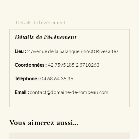
d'un
vigneron
Détails de l’événement
Détails de l’événement
Lieu :
2 Avenue de la Salanque 66600 Rivesaltes
Coordonnées :
42.7595185,2.8710263
Téléphone :
04 68 64 35 35
Email :
contact@domaine-de-rombeau.com
Vous aimerez aussi…