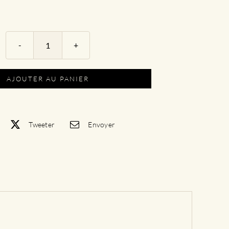
quantité
de
Gamme
AJOUTER AU PANIER
Signature
|
Cuvée
Phy
Tweeter
Envoyer