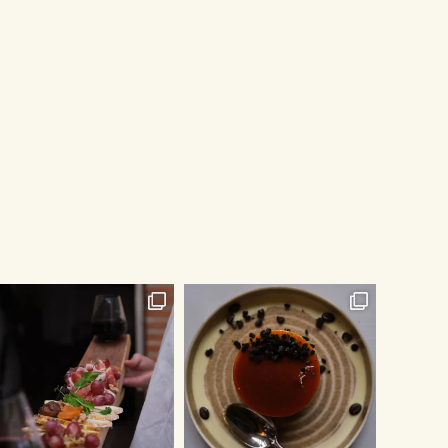
Collection
Classique
-
IGP
Côtes
Catalanes
Rouge