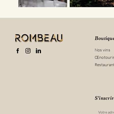
Boutiqu
Nos vins
Œnotouri
Restauran
S’inscrir