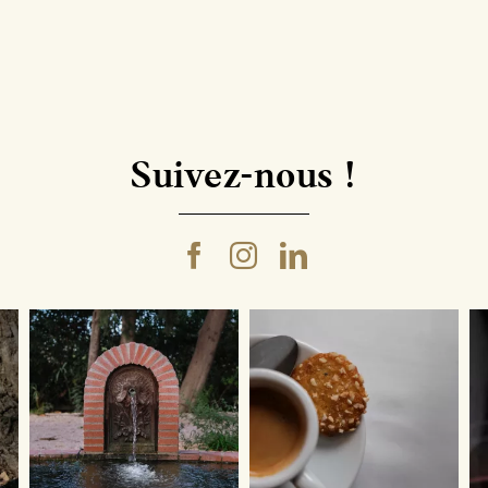
Figures
Botaniques
-
Fig.4
|
Réserve
Suivez-nous !