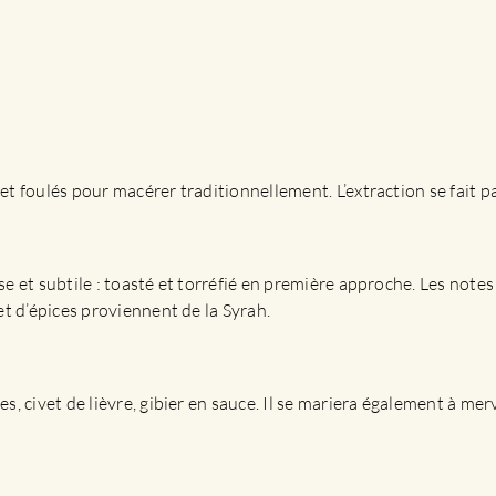
t foulés pour macérer traditionnellement. L’extraction se fait p
e et subtile : toasté et torréfié en première approche. Les notes
et d’épices proviennent de la Syrah.
, civet de lièvre, gibier en sauce. Il se mariera également à merv