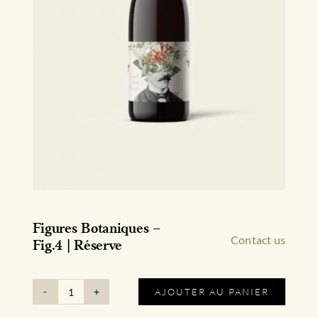
Figures Botaniques –
Contact us
Fig.4 | Réserve
AJOUTER AU PANIER
quantité
de