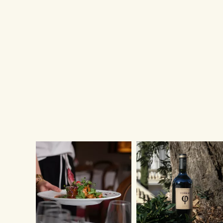
a
plusieurs
variations.
Les
options
peuvent
être
choisies
sur
la
page
du
produit