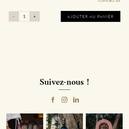
Contact u
AJOUTER AU PANIER
quantité
de
Gamme
Signature
|
Cuvée
Élise
2018
Magnum
avec
Caisse
Bois
Suivez-nous !