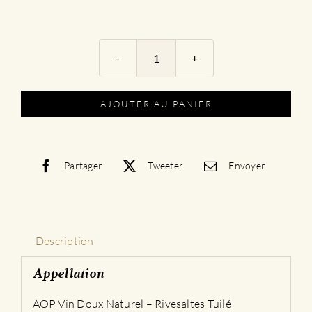
quantité
de
Vin
AJOUTER AU PANIER
Doux
Naturel
-
Rivesaltes
Partager
Tweeter
Envoyer
Tuilé
Description
Appellation
AOP Vin Doux Naturel – Rivesaltes Tuilé