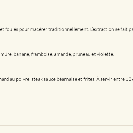
t foulés pour macérer traditionnellement. L’extraction se fait p
se, mûre, banane, framboise, amande, pruneau et violette.
nard au poivre, steak sauce béarnaise et frites. À servir entre 12