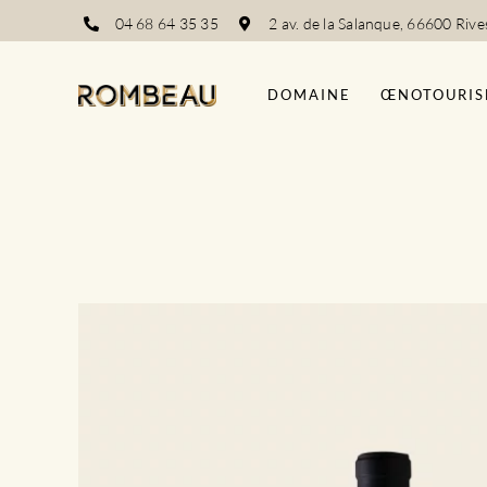
Passer
04 68 64 35 35
2 av. de la Salanque, 66600 Rive
au
contenu
DOMAINE
ŒNOTOURIS