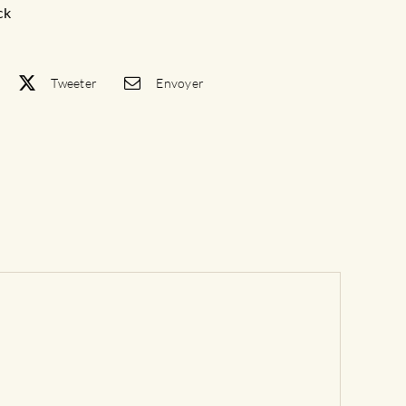
ck
Tweeter
Envoyer