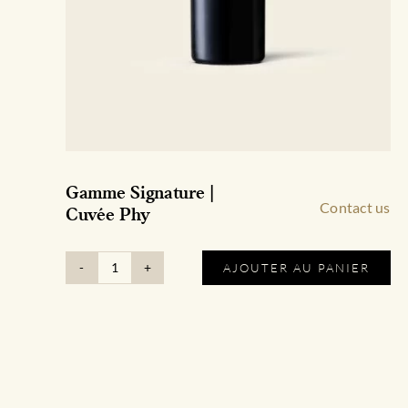
Gamme Signature |
Contact us
Cuvée Phy
AJOUTER AU PANIER
quantité
de
Gamme
Signature
|
Cuvée
Phy