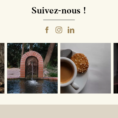
Syrah
75
Suivez-nous !
cl