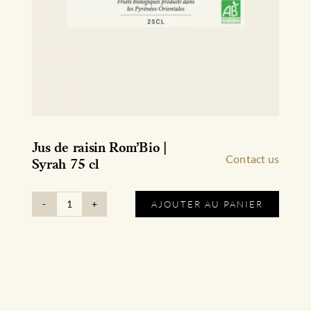
Jus de raisin Rom’Bio |
Contact us
Syrah 75 cl
AJOUTER AU PANIER
quantité
de
Jus
de
raisin
Rom'Bio
|