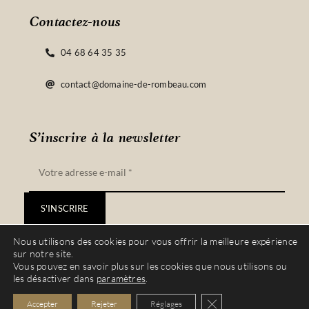
Contactez-nous
04 68 64 35 35
contact@domaine-de-rombeau.com
S’inscrire à la newsletter
S'INSCRIRE
Nous utilisons des cookies pour vous offrir la meilleure expérience
sur notre site.
Vous pouvez en savoir plus sur les cookies que nous utilisons ou
les désactiver dans
paramètres
.
© Copyright 2022 – 2023 | Site réalisé par
Vinyera
| Tous droits réservés |
Fermer la bannière de
Accepter
Rejeter
Réglages