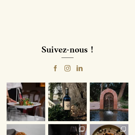
-
Fig.2
|
Grenache
&
Syrah
Suivez-nous !