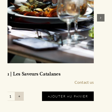
Figures Botaniques – Fig.2 | Grenache &
Syrah
Contact us
AJOUTER AU PANIER
quantité
de
Figures
Botaniques