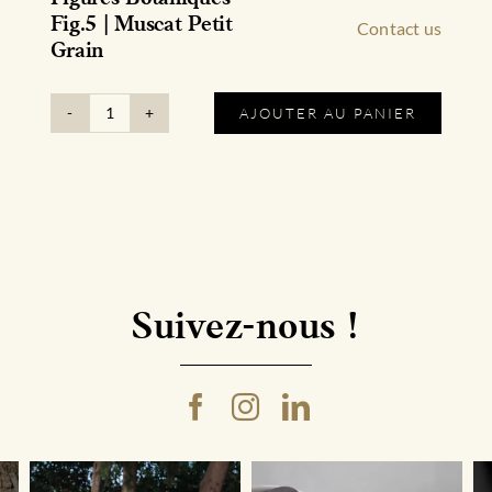
Fig.5 | Muscat Petit
Contact us
Grain
AJOUTER AU PANIER
quantité
de
Figures
Botaniques
-
Fig.5
|
Muscat
Petit
Suivez-nous !
Grain