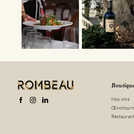
Boutiqu
Nos vins
Œnotouri
Restauran