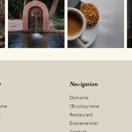
e
Navigation
Domaine
sme
Œnotourisme
t
Restaurant
Évènementiel
Contact