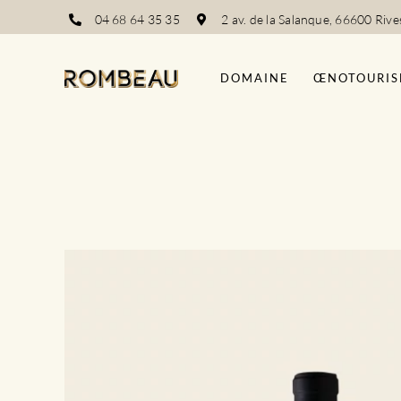
Passer
04 68 64 35 35
2 av. de la Salanque, 66600 Rive
au
contenu
DOMAINE
ŒNOTOURIS