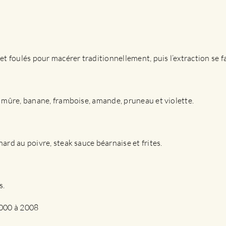
t foulés pour macérer traditionnellement, puis l’extraction se f
se, mûre, banane, framboise, amande, pruneau et violette.
nard au poivre, steak sauce béarnaise et frites.
s.
2000 à 2008