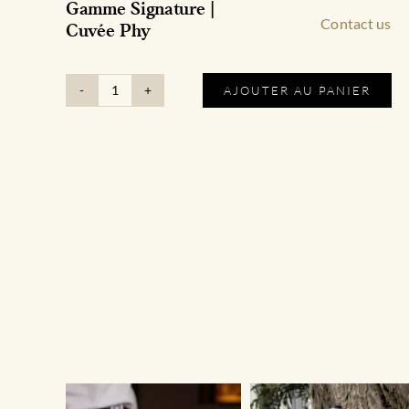
Gamme Signature |
Contact us
Cuvée Phy
AJOUTER AU PANIER
quantité
de
Gamme
Signature
|
Cuvée
Phy