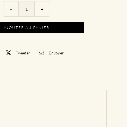
quantité
de
Gamme
AJOUTER AU PANIER
Signature
|
Cuvée
Élise
Tweeter
Envoyer