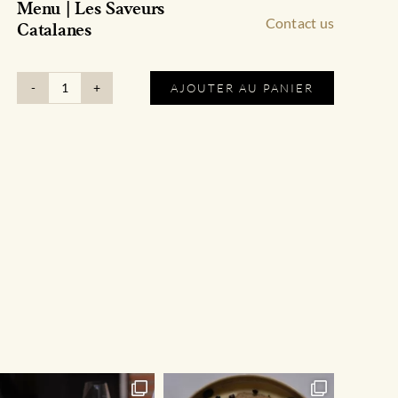
Menu | Les Saveurs
Contact us
Catalanes
AJOUTER AU PANIER
quantité
de
Menu
|
Les
Saveurs
Catalanes