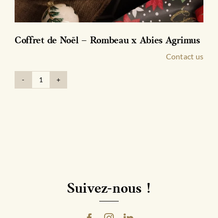
Gamme Signature | Cuvée Élise
Contact us
AJOUTER AU PANIER
quantité
de
Gamme
Signature
|
Cuvée
Élise
Suivez-nous !