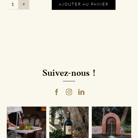
AJOUTER AU PANIER
quantité
de
Ceramista
-
IGP
Côtes
Catalanes
Rosé
Suivez-nous !