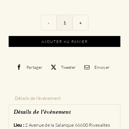
quantité
de
Menu
AJOUTER AU PANIER
|
Le
Menu
Nin's
Partager
Tweeter
Envoyer
Détails de l’événement
Détails de l’événement
Lieu :
2 Avenue de la Salanque 66600 Rivesaltes