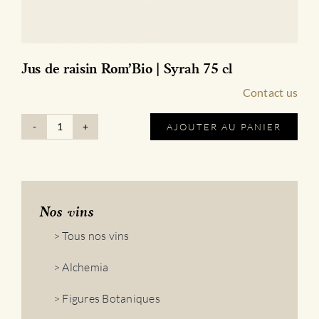
Jus de raisin Rom’Bio | Syrah 75 cl
Contact us
AJOUTER AU PANIER
quantité
de
Jus
de
raisin
Rom'Bio
Nos vins
|
> Tous nos vins
Syrah
75
> Alchemia
cl
> Figures Botaniques