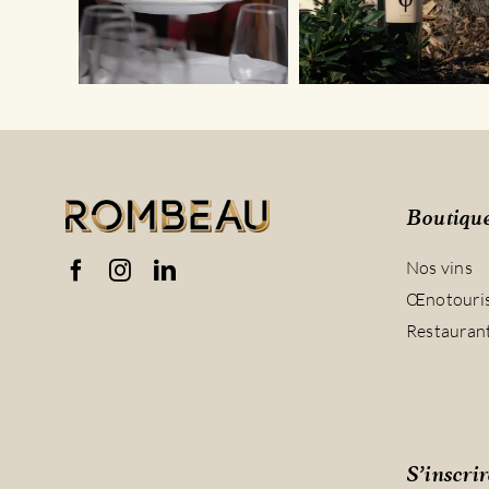
Boutiqu
Nos vins
Œnotouri
Restauran
S’inscrir