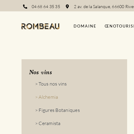
Passer
04 68 64 35 35
2 av. de la Salanque, 66600 Rive
au
contenu
DOMAINE
ŒNOTOURIS
Nos vins
> Tous nos vins
> Alchemia
> Figures Botaniques
> Ceramista