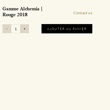
Gamme Alchemia |
Contact us
Rouge 2018
AJOUTER AU PANIER
quantité
de
Gamme
Alchemia
|
Rouge
2018