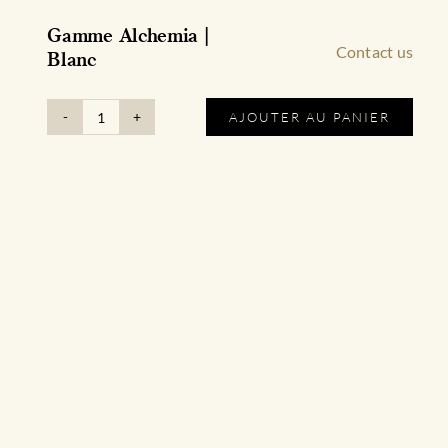
Gamme Alchemia |
Contact us
Blanc
AJOUTER AU PANIER
quantité
de
Gamme
Alchemia
|
Blanc