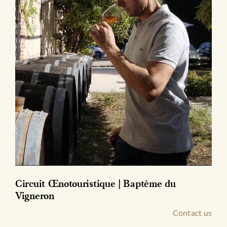
produit
Circuit Œnotouristique | Baptême du
Vigneron
Contact us