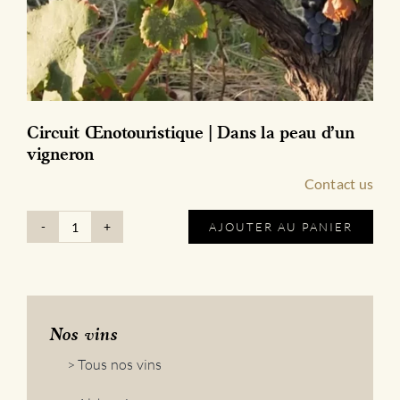
Circuit Œnotouristique | Dans la peau d’un
vigneron
Contact us
AJOUTER AU PANIER
quantité
de
Circuit
Œnotouristique
|
Dans
Nos vins
la
> Tous nos vins
peau
d'un