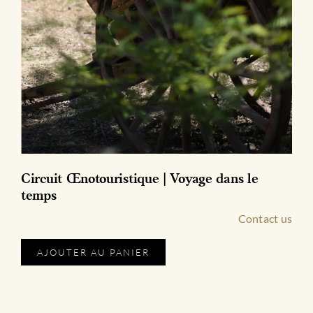
Circuit Œnotouristique | Voyage dans le
temps
Contact us
Ce
AJOUTER AU PANIER
produit
a
plusieurs