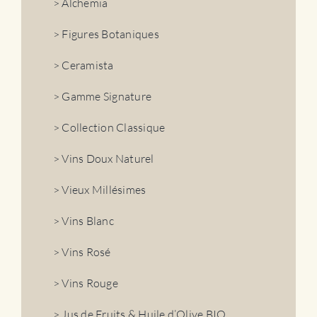
> Alchemia
vigneron
> Figures Botaniques
> Ceramista
> Gamme Signature
> Collection Classique
> Vins Doux Naturel
> Vieux Millésimes
> Vins Blanc
> Vins Rosé
> Vins Rouge
> Jus de Fruits & Huile d’Olive BIO