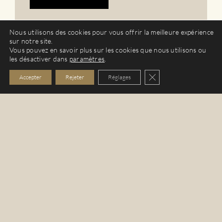
Nous utilisons des cookies pour vous offrir la meilleure expérience
sur notre site.
Vous pouvez en savoir plus sur les cookies que nous utilisons ou
les désactiver dans
paramètres
.
Fermer la bannière de
Accepter
Rejeter
Réglages