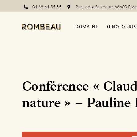
Passer
04 68 64 35 35
2 av. de la Salanque, 66600 Rive
au
contenu
DOMAINE
ŒNOTOURIS
Conférence « Claud
nature » – Pauline 