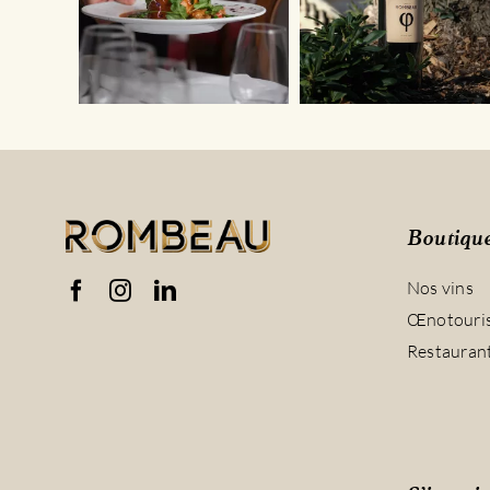
Boutiqu
Nos vins
Œnotouri
Restauran