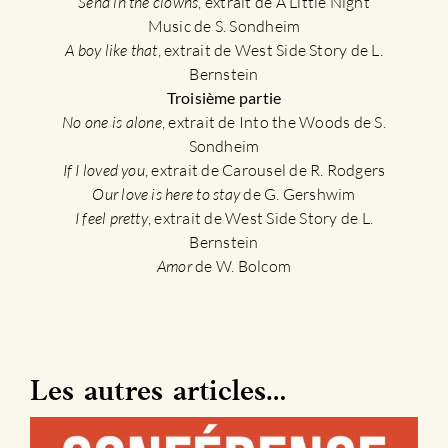
Send in the clowns
, extrait de A Little Night
Music de S. Sondheim
A boy like that
, extrait de West Side Story de L.
Bernstein
Troisième partie
No one is alone
, extrait de Into the Woods de S.
Sondheim
If I loved you
, extrait de Carousel de R. Rodgers
Our love is here to stay
de G. Gershwim
I feel pretty
, extrait de West Side Story de L.
Bernstein
Amor
de W. Bolcom
Les autres articles…