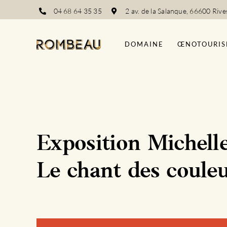
Passer
04 68 64 35 35
2 av. de la Salanque, 66600 Rive
au
contenu
DOMAINE
ŒNOTOURIS
Exposition Michel
Le chant des coule