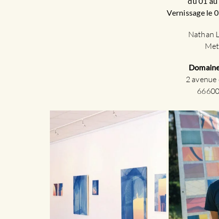
du 01 au
Vernissage le 
Nathan 
Met
Domaine
2 avenue 
66600