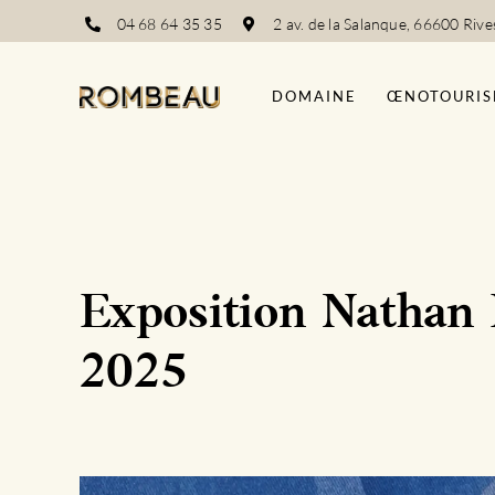
Passer
04 68 64 35 35
2 av. de la Salanque, 66600 Rive
au
contenu
DOMAINE
ŒNOTOURIS
Exposition Nathan
2025