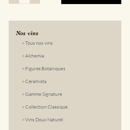
quantité
de
Gamme
Alchemia
|
Blanc
Nos vins
> Tous nos vins
> Alchemia
> Figures Botaniques
> Ceramista
> Gamme Signature
> Collection Classique
> Vins Doux Naturel