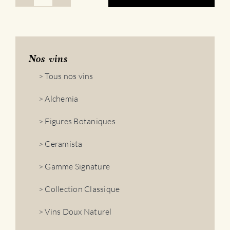
quantité
de
Gamme
Alchemia
|
Rouge
Nos vins
2018
> Tous nos vins
> Alchemia
> Figures Botaniques
> Ceramista
> Gamme Signature
> Collection Classique
> Vins Doux Naturel