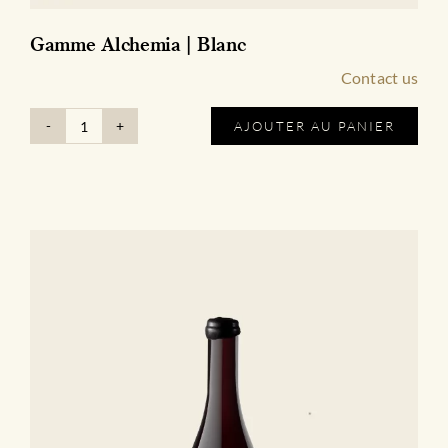
Gamme Alchemia | Blanc
Contact us
AJOUTER AU PANIER
quantité
de
Gamme
Alchemia
|
Blanc