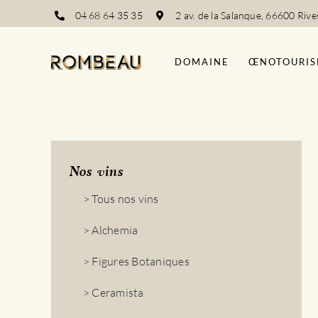
Passer
04 68 64 35 35
2 av. de la Salanque, 66600 Rive
au
contenu
DOMAINE
ŒNOTOURIS
Nos vins
> Tous nos vins
> Alchemia
> Figures Botaniques
> Ceramista