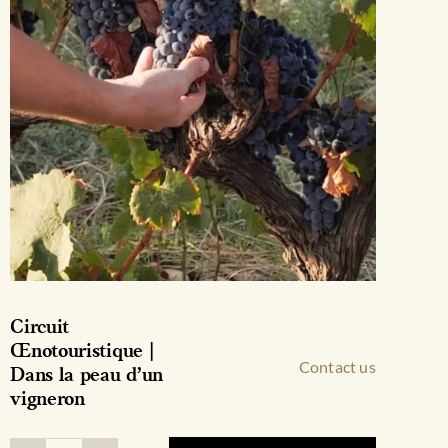
produit
Circuit
Œnotouristique |
Contact us
Dans la peau d’un
vigneron