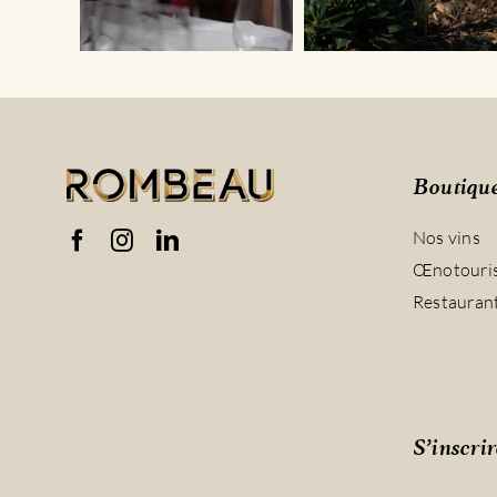
Boutiqu
Nos vins
Œnotouri
Restauran
S’inscrir