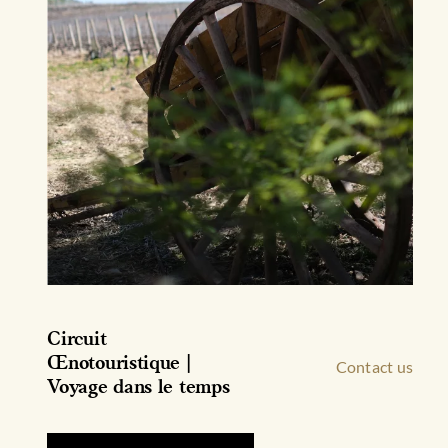
produit
Circuit
Œnotouristique |
Contact us
Voyage dans le temps
Ce