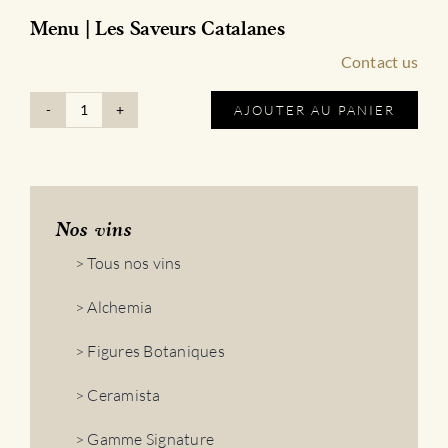
Menu | Les Saveurs Catalanes
Contact us
AJOUTER AU PANIER
quantité
de
Menu
|
Les
Saveurs
Nos vins
Catalanes
> Tous nos vins
> Alchemia
> Figures Botaniques
> Ceramista
> Gamme Signature