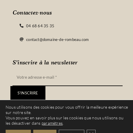
Contactez-nous
04 68 64 35 35
contact@domaine-de-rombeau.com
S’inscrire à la newsletter
S'INSCRIRE
Nous utilisons des cookies pour vous offrir la meilleure expérience
sur notre site.
Vous pouvez en savoir plus sur les cookies que nous utilisons ou
les désactiver dans
paramètres
.
© Copyright 2022 – 2023 | Site réalisé par
Vinyera
| Tous droits réservés |