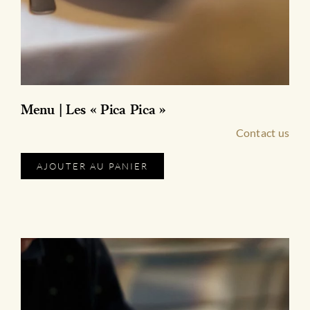
Menu | Les « Pica Pica »
Contact us
Ce
AJOUTER AU PANIER
produit
a
plusieurs
variations.
Les
options
peuvent
être