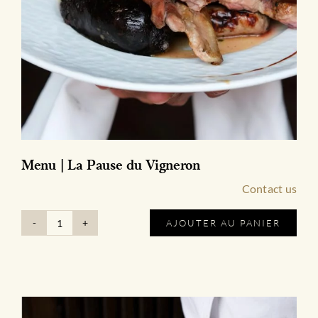
Menu | La Pause du Vigneron
Contact us
AJOUTER AU PANIER
quantité
de
Menu
|
La
Pause