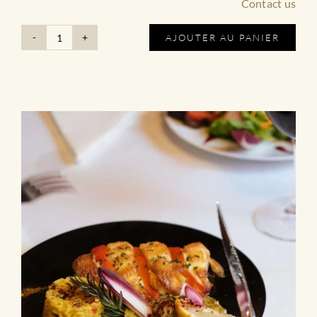
Contact us
AJOUTER AU PANIER
quantité
de
Menu
|
Le
Menu
Nin's