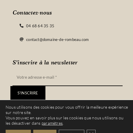
Contactez-nous
04 68 64 35 35
contact@domaine-de-rombeau.com
S’inscrire à la newsletter
S'INSCRIRE
Nous utilisons des cookies pour vous offrir la meilleure expérience
sur notre site.
Vous pouvez en savoir plus sur les cookies que nous utilisons ou
les désactiver dans
paramètres
.
© Copyright 2022 – 2023 | Site réalisé par
Vinyera
| Tous droits réservés |