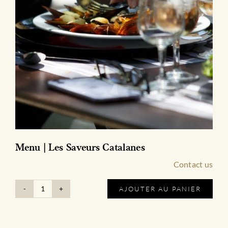
Menu | Les Saveurs Catalanes
Contact us
AJOUTER AU PANIER
quantité
de
Menu
|