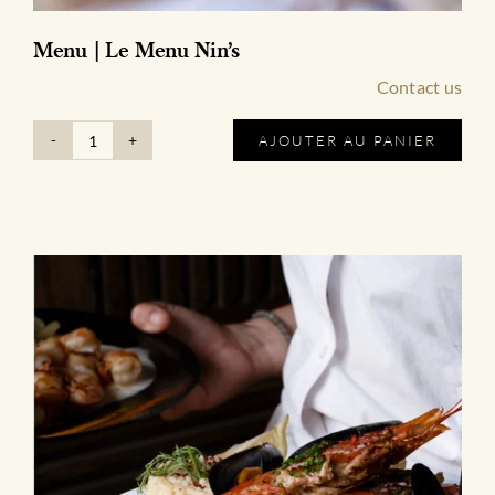
Menu | Le Menu Nin’s
Contact us
AJOUTER AU PANIER
quantité
de
Menu
|
Le
Menu
Nin's