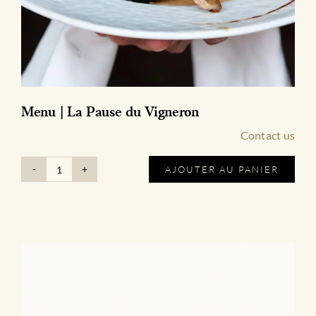
Menu | La Pause du Vigneron
Contact us
AJOUTER AU PANIER
quantité
de
Menu
|
La
Pause
du
Vigneron