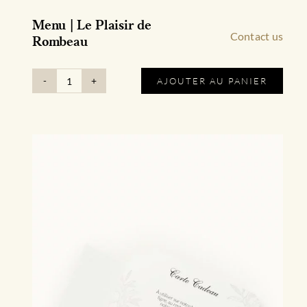
Menu | Le Plaisir de
Contact us
Rombeau
AJOUTER AU PANIER
quantité
de
Menu
|
Le
Plaisir
de
Rombeau