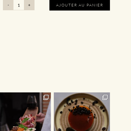
AJOUTER AU PANIER
quantité
de
Menu
|
Le
Menu
Nin's