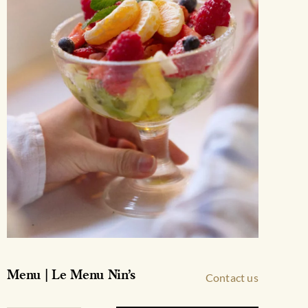
la
page
du
produit
Menu | Le Menu Nin’s
Contact us