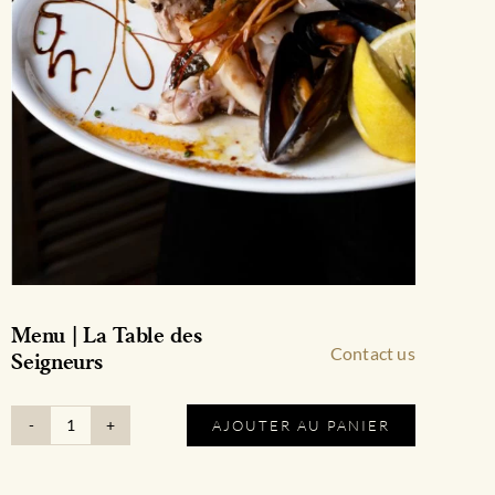
Menu | La Table des
Contact us
Seigneurs
AJOUTER AU PANIER
quantité
de
Menu