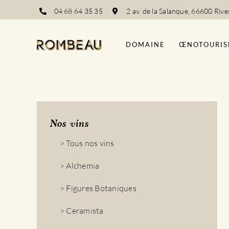
Passer
04 68 64 35 35
2 av. de la Salanque, 66600 Rive
au
contenu
DOMAINE
ŒNOTOURIS
Nos vins
> Tous nos vins
> Alchemia
> Figures Botaniques
> Ceramista