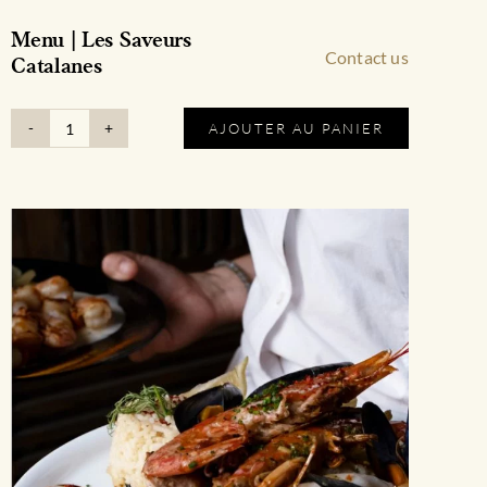
Menu | Les Saveurs
Contact us
Catalanes
AJOUTER AU PANIER
quantité
de
Menu
|
Les
Saveurs
Catalanes