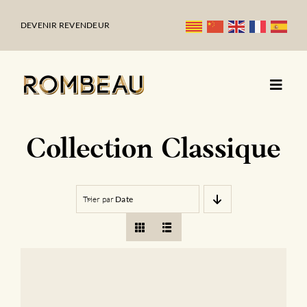
Passer
au
DEVENIR REVENDEUR
contenu
Collection Classique
Trier par
Date