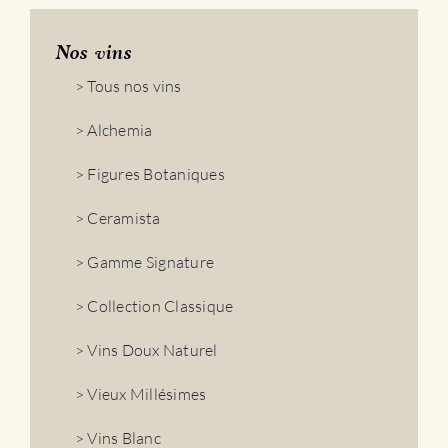
Classique
-
IGP
Nos vins
Côtes
> Tous nos vins
Catalanes
Rancio
> Alchemia
Sec
> Figures Botaniques
> Ceramista
> Gamme Signature
> Collection Classique
> Vins Doux Naturel
> Vieux Millésimes
> Vins Blanc