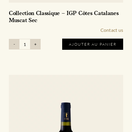
Collection Classique – IGP Côtes Catalanes
Muscat Sec
Contact us
AJOUTER AU PANIER
quantité
de
Collection
Classique
-
IGP
Côtes
Catalanes
Muscat
Sec