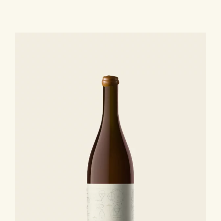
Collection
Classique
-
IGP
Côtes
Catalanes
Rancio
Sec