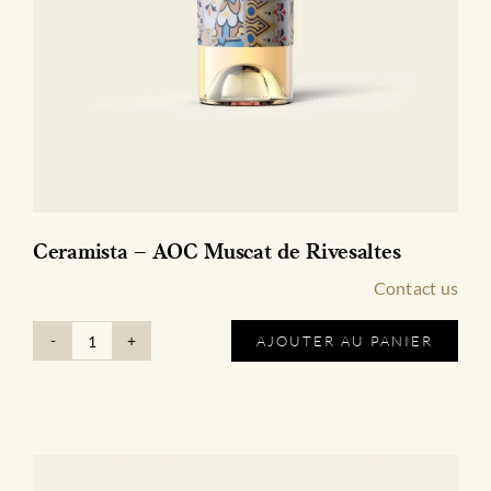
Ceramista – AOC Muscat de Rivesaltes
Contact us
AJOUTER AU PANIER
quantité
de
Ceramista
-
AOC
Muscat
de