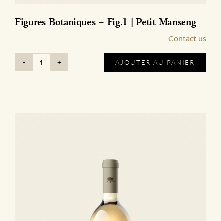
Figures Botaniques – Fig.1 | Petit Manseng
Contact us
AJOUTER AU PANIER
quantité
de
Figures
Botaniques
-
Fig.1
|
Petit
Manseng