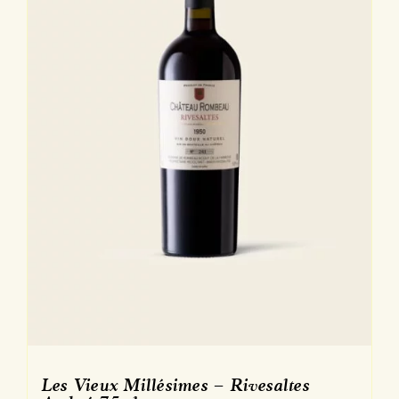
sur
la
page
du
produit
Les Vieux Millésimes – Rivesaltes