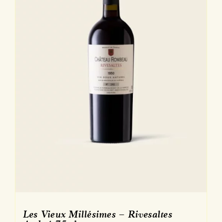
sur
la
page
du
produit
Les Vieux Millésimes – Rivesaltes