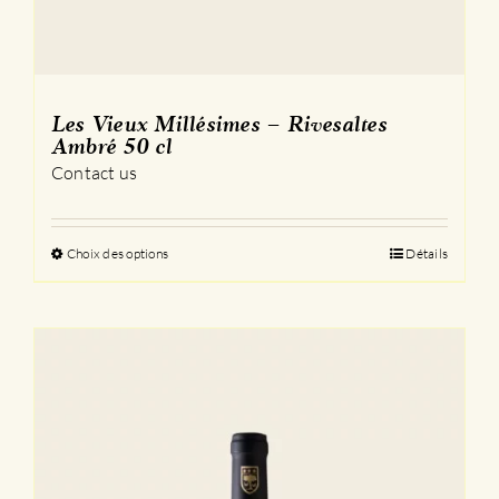
Les Vieux Millésimes – Rivesaltes
Ambré 50 cl
Contact us
Choix des options
Ce
Détails
produit
a
plusieurs
variations.
Les
options
peuvent
être
choisies