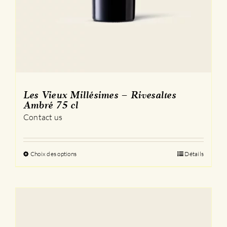
Les Vieux Millésimes – Rivesaltes
Ambré 75 cl
Contact us
Choix des options
Ce
Détails
produit
a
plusieurs
variations.
Les