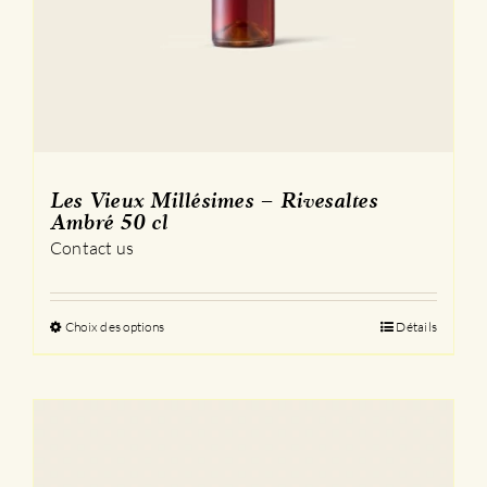
Les Vieux Millésimes – Rivesaltes
Ambré 50 cl
Contact us
Choix des options
Ce
Détails
produit
a
plusieurs
variations.
Les
options