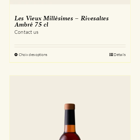
Les Vieux Millésimes – Rivesaltes
Ambré 75 cl
Contact us
Choix des options
Ce
Détails
produit
a
plusieurs
variations.
Les
options
peuvent
être
choisies
sur
la