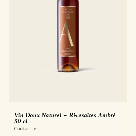
page
du
produit
Vin Doux Naturel – Rivesaltes Ambré
50 cl
Contact us