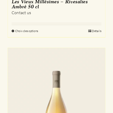
Les Vieux Millésimes – Rivesaltes
Ambré 50 cl
Contact us
Choix des options
Ce
Détails
produit
a
plusieurs
variations.
Les
options
peuvent
être
choisies
sur
la
page
du