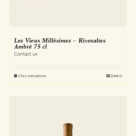
Les Vieux Millésimes – Rivesaltes
Ambré 75 cl
Contact us
Choix des options
Ce
Détails
produit
a
plusieurs
variations.
Les
options
peuvent
être