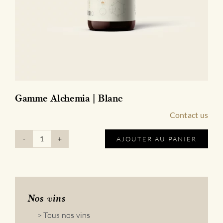
Gamme Alchemia | Blanc
Contact us
AJOUTER AU PANIER
quantité
de
Gamme
Alchemia
|
Blanc
Nos vins
> Tous nos vins