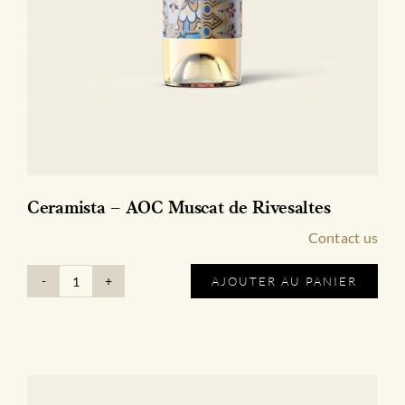
Ceramista – AOC Muscat de Rivesaltes
Contact us
AJOUTER AU PANIER
quantité
de
Ceramista
-
AOC
Muscat
de