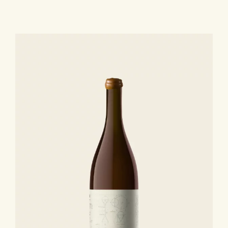
Collection
Classique
-
IGP
Côtes
Catalanes
Rancio
Sec