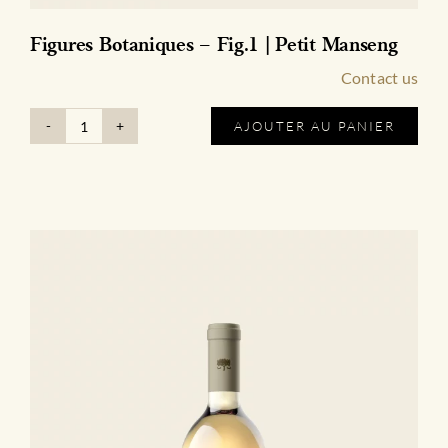
Figures Botaniques – Fig.1 | Petit Manseng
Contact us
AJOUTER AU PANIER
quantité
de
Figures
Botaniques
-
Fig.1
|
Petit
Manseng