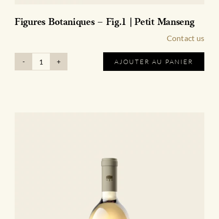
Figures Botaniques – Fig.1 | Petit Manseng
Contact us
AJOUTER AU PANIER
quantité
de
Figures
Botaniques
-
Fig.1
|
Petit
Manseng