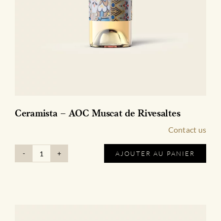
Ceramista – AOC Muscat de Rivesaltes
Contact us
AJOUTER AU PANIER
quantité
de
Ceramista
-
AOC
Muscat
de