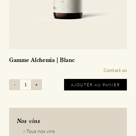
Gamme Alchemia | Blanc
Contact us
AJOUTER AU PANIER
quantité
de
Gamme
Alchemia
|
Blanc
Nos vins
> Tous nos vins