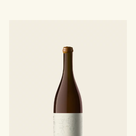
Collection
Classique
-
IGP
Côtes
Catalanes
Rancio
Sec