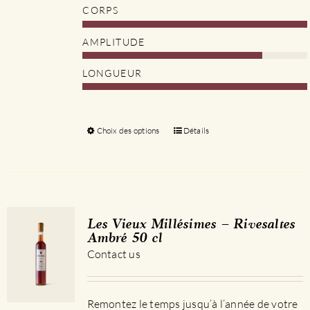
CORPS
AMPLITUDE
LONGUEUR
Choix des options
Ce
Détails
produit
a
plusieurs
variations.
Les
Les Vieux Millésimes – Rivesaltes
options
Ambré 50 cl
peuvent
Contact us
être
choisies
sur
Remontez le temps jusqu’à l’année de votre