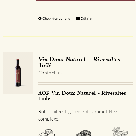
Choix des options
Ce
Détails
produit
a
plusieurs
variations.
Les
Vin Doux Naturel – Rivesaltes
options
Tuilé
peuvent
Contact us
être
choisies
sur
AOP Vin Doux Naturel - Rivesaltes
Tuilé
la
page
Robe tuilée, légèrement caramel. Nez
du
complexe.
produit