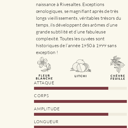
la
naissance à Rivesaltes. Exceptions
page
œnologiques, se magnifiant après de très
du
longs vieillissements, véritables trésors du
produit
temps, ils développent des arômes d’une
grande subtilité et d’une fabuleuse
complexité. Toutes les cuvées sont
historiques de l’année 1950 à 1999 sans
exception !
ATTAQUE
CORPS
AMPLITUDE
LONGUEUR