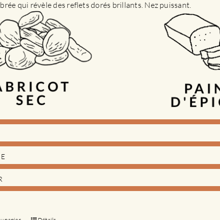
rée qui révèle des reflets dorés brillants. Nez puissant.
DE
R
au panier
Détails