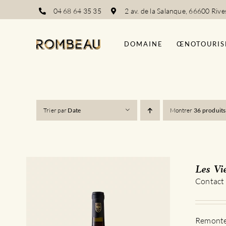
Passer
04 68 64 35 35
2 av. de la Salanque, 66600 Rive
au
contenu
DOMAINE
ŒNOTOURIS
Trier par
Date
Montrer
36 produits
Les Vi
Contact
Remontez