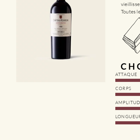
vieillis
Toutes l
ATTAQUE
CORPS
AMPLITU
LONGUEU