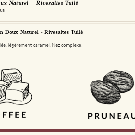
ux Naturel – Rivesaltes Tuilé
options
 us
peuvent
être
choisies
 Doux Naturel - Rivesaltes Tuilé
sur
la
lée, légèrement caramel. Nez complexe.
page
du
produit