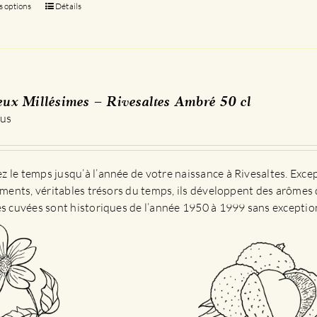
s options
Ce
Détails
produit
a
plusieurs
variations.
Les
eux Millésimes – Rivesaltes Ambré 50 cl
options
 us
peuvent
être
choisies
 le temps jusqu’à l’année de votre naissance à Rivesaltes. Exce
sur
sements, véritables trésors du temps, ils développent des arômes 
la
es cuvées sont historiques de l’année 1950 à 1999 sans exceptio
page
du
produit