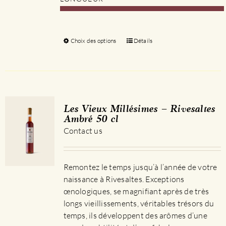
Choix des options
Ce
Détails
produit
a
plusieurs
variations.
Les
Les Vieux Millésimes – Rivesaltes
options
Ambré 50 cl
peuvent
Contact us
être
choisies
sur
Remontez le temps jusqu’à l’année de votre
la
naissance à Rivesaltes. Exceptions
page
œnologiques, se magnifiant après de très
du
longs vieillissements, véritables trésors du
produit
temps, ils développent des arômes d’une