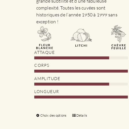
grande subtilité et d’une fabuleuse
complexité. Toutes les cuvées sont
historiques de l’année 1950 à 1999 sans
exception !
ATTAQUE
CORPS
AMPLITUDE
LONGUEUR
Choix des options
Ce
Détails
produit