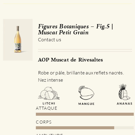
a
plusieurs
variations.
Les
Figures Botaniques – Fig.5 |
options
Muscat Petit Grain
peuvent
Contact us
être
choisies
sur
AOP Muscat de Rivesaltes
la
Robe or pâle, brillante aux reflets nacrés.
page
Nez intense
du
produit
ATTAQUE
CORPS