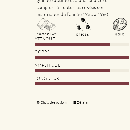
grande subtilité et d’une fabuleuse
complexité. Toutes les cuvées sont
historiques de l’année 1950 à 1960.
ATTAQUE
CORPS
AMPLITUDE
LONGUEUR
Choix des options
Ce
Détails
produit
a
plusieurs