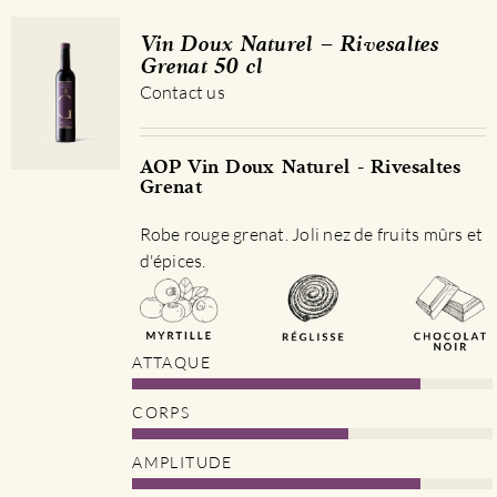
variations.
Les
Vin Doux Naturel – Rivesaltes
options
Grenat 50 cl
peuvent
Contact us
être
choisies
sur
AOP Vin Doux Naturel - Rivesaltes
Grenat
la
page
Robe rouge grenat. Joli nez de fruits mûrs et
du
d'épices.
produit
ATTAQUE
CORPS
AMPLITUDE