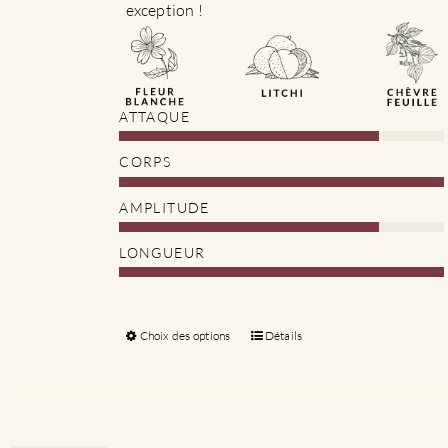
exception !
ATTAQUE
CORPS
AMPLITUDE
LONGUEUR
Choix des options
Ce
Détails
produit
a
plusieurs
variations.