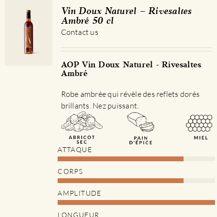
Les
Vin Doux Naturel – Rivesaltes
options
Ambré 50 cl
peuvent
Contact us
être
choisies
sur
AOP Vin Doux Naturel - Rivesaltes
Ambré
la
page
Robe ambrée qui révèle des reflets dorés
du
brillants. Nez puissant.
produit
ATTAQUE
CORPS
AMPLITUDE
LONGUEUR