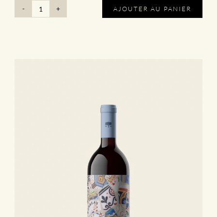
AJOUTER AU PANIER
quantité
de
Figures
Botaniques
-
Fig.4
|
Réserve