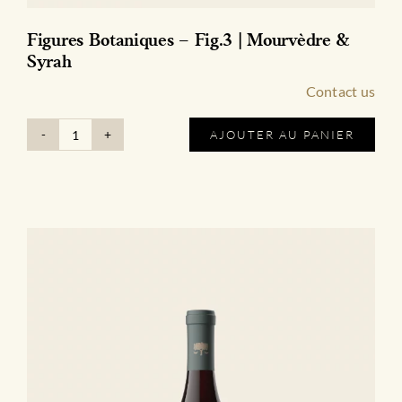
Figures Botaniques – Fig.3 | Mourvèdre &
Syrah
Contact us
AJOUTER AU PANIER
quantité
de
Figures
Botaniques
-
Fig.3
|
Mourvèdre
&
Syrah