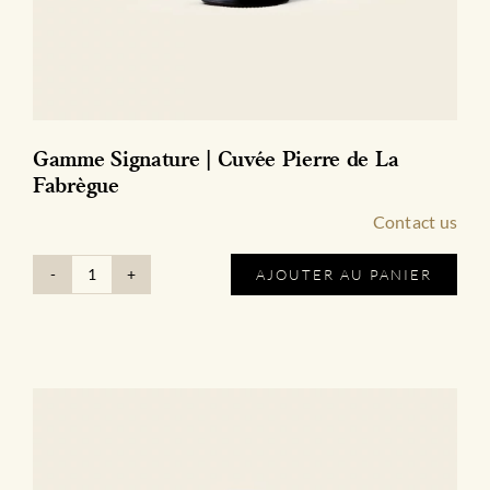
Gamme Signature | Cuvée Pierre de La
Fabrègue
Contact us
AJOUTER AU PANIER
quantité
de
Gamme
Signature
|
Cuvée
Pierre
de
La