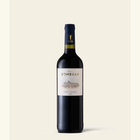
Élise
2018
Magnum
avec
Caisse
Bois