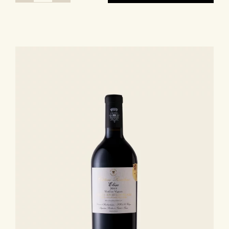
de
Gamme
Signature
|
Cuvée
Phy