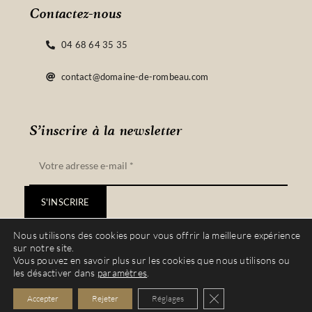
Contactez-nous
04 68 64 35 35
contact@domaine-de-rombeau.com
S’inscrire à la newsletter
S'INSCRIRE
Nous utilisons des cookies pour vous offrir la meilleure expérience
sur notre site.
Vous pouvez en savoir plus sur les cookies que nous utilisons ou
les désactiver dans
paramètres
.
© Copyright 2022 – 2023 | Site réalisé par
Vinyera
| Tous droits réservés |
Fermer la bannière de
Accepter
Rejeter
Réglages
L’abus d’alcool est dangereux pour la santé, à consommer avec modération.