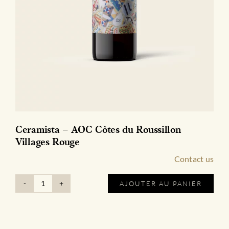
Ceramista – AOC Côtes du Roussillon
Villages Rouge
Contact us
AJOUTER AU PANIER
quantité
de
Ceramista
-