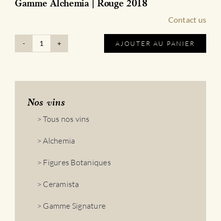
Gamme Alchemia | Rouge 2018
Contact us
AJOUTER AU PANIER
quantité
de
Gamme
Alchemia
|
Rouge
Nos vins
2018
> Tous nos vins
> Alchemia
> Figures Botaniques
> Ceramista
> Gamme Signature