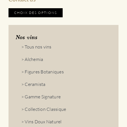
Ce
CHOIX DES OPTIONS
produit
a
plusieurs
Nos vins
variations.
Les
> Tous nos vins
options
peuvent
> Alchemia
être
> Figures Botaniques
choisies
sur
> Ceramista
la
page
> Gamme Signature
du
produit
> Collection Classique
> Vins Doux Naturel