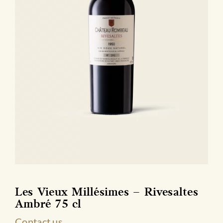
du
produit
Les Vieux Millésimes – Rivesaltes
Ambré 75 cl
Contact us