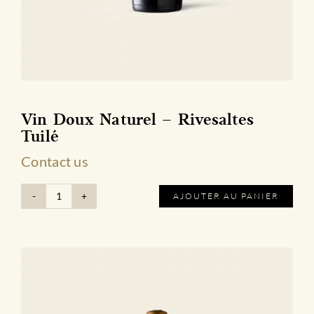
Vin Doux Naturel – Rivesaltes
Tuilé
Contact us
AJOUTER AU PANIER
quantité
de
Vin
Doux
Naturel
-
Rivesaltes
Tuilé