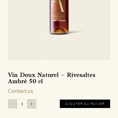
Vin Doux Naturel – Rivesaltes
Ambré 50 cl
Contact us
AJOUTER AU PANIER
quantité
de
Vin