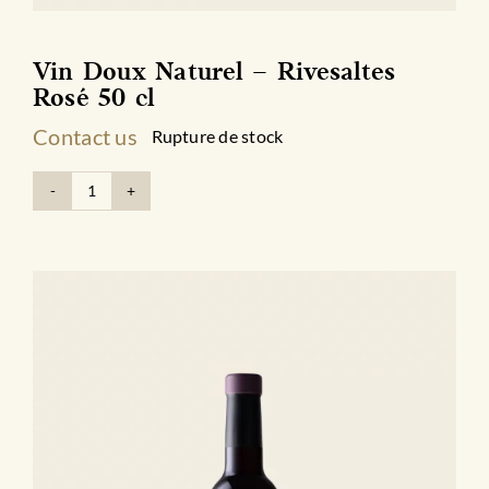
Vin Doux Naturel – Rivesaltes
Rosé 50 cl
Contact us
Rupture de stock
quantité
de
Vin
Doux
Naturel
-
Rivesaltes
Rosé
50
cl